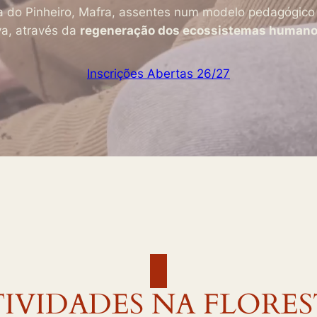
a do Pinheiro, Mafra, assentes num modelo pedagógic
va, através da
regeneração dos ecossistemas humano
Inscrições Abertas 26/27
IVIDADES NA FLORE