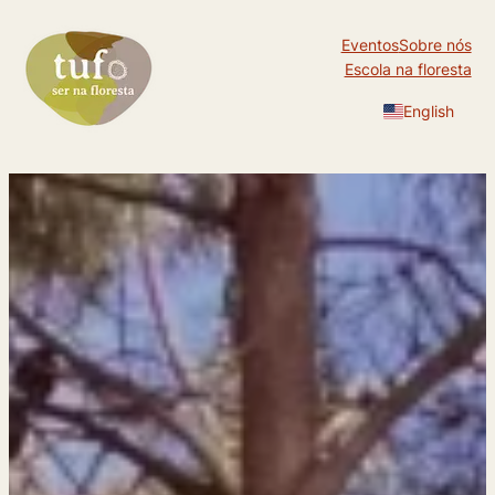
Saltar
Eventos
Sobre nós
para
Escola na floresta
o
conteúdo
English